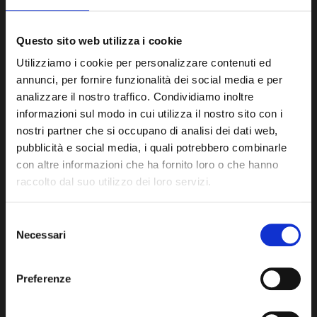
Questo sito web utilizza i cookie
Ho letto e accetto contenuto nella
Privacy Policy
del
Utilizziamo i cookie per personalizzare contenuti ed
sito web
annunci, per fornire funzionalità dei social media e per
analizzare il nostro traffico. Condividiamo inoltre
informazioni sul modo in cui utilizza il nostro sito con i
nostri partner che si occupano di analisi dei dati web,
pubblicità e social media, i quali potrebbero combinarle
INVIA MESSAGGIO
con altre informazioni che ha fornito loro o che hanno
raccolto dal suo utilizzo dei loro servizi.
Orari
Selezione
Necessari
del
consenso
Preferenze
Dal Lunedì al Venerdì:
8 - 17