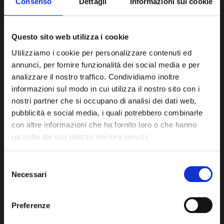
Consenso
Dettagli
Informazioni sui cookie
Questo sito web utilizza i cookie
Utilizziamo i cookie per personalizzare contenuti ed
Ho letto e accetto contenuto nella
Privacy Policy
del
annunci, per fornire funzionalità dei social media e per
sito web
analizzare il nostro traffico. Condividiamo inoltre
informazioni sul modo in cui utilizza il nostro sito con i
nostri partner che si occupano di analisi dei dati web,
pubblicità e social media, i quali potrebbero combinarle
con altre informazioni che ha fornito loro o che hanno
INVIA MESSAGGIO
raccolto dal suo utilizzo dei loro servizi.
Selezione
Orari
Necessari
del
consenso
Preferenze