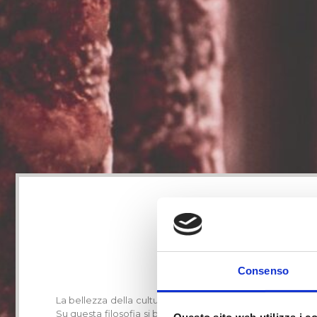
Piana Padana
SALAME CRUDO
Consenso
La bellezza della cultura è il confronto anche e soprattutt
Su questa filosofia si basa la scelta della Barberis Salu