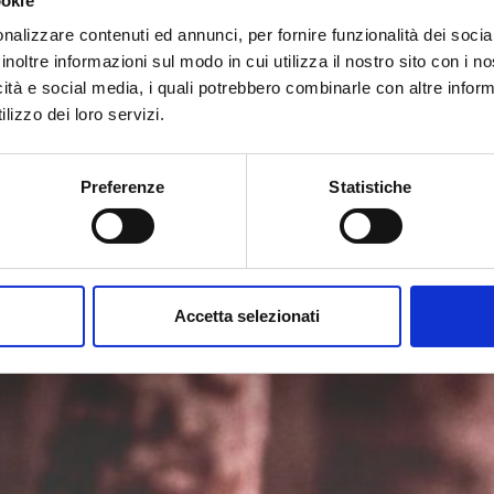
ookie
 una speciale miscela di
nalizzare contenuti ed annunci, per fornire funzionalità dei socia
o salame crudo, nasce così
inoltre informazioni sul modo in cui utilizza il nostro sito con i 
icità e social media, i quali potrebbero combinarle con altre inform
A 250 GR. A 350 GR.
lizzo dei loro servizi.
INE.
LATTE.
Preferenze
Statistiche
O
Accetta selezionati