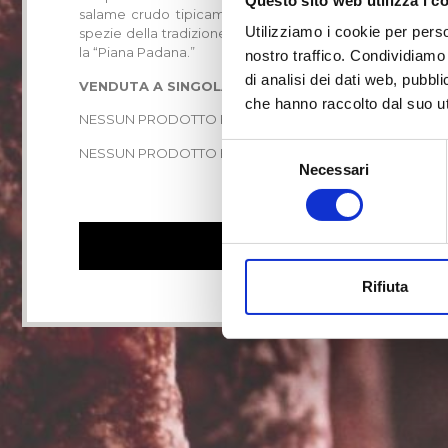
Questo sito web utilizza i c
salame crudo tipicamente padano e di accenderlo con
Utilizziamo i cookie per perso
spezie della tradizione mediterranea. Nasce così quest
la “Piana Padana.”
nostro traffico. Condividiamo 
di analisi dei dati web, pubbl
VENDUTA A SINGOLA UNITA’ CON PESO VARIABILE D
che hanno raccolto dal suo uti
NESSUN PRODOTTO BARBERIS CONTIENE FONTI DI GLUT
Selezione
NESSUN PRODOTTO BARBERIS CONTIENE DERIVATI DEL 
Necessari
del
consenso
ACQUISTABILE IN NEGOZI
Rifiuta