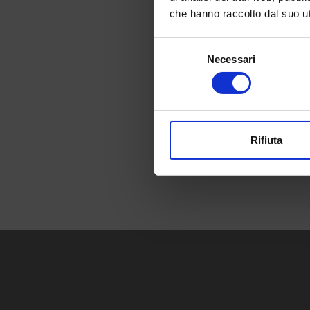
che hanno raccolto dal suo uti
Selezione
Necessari
del
consenso
Rifiuta