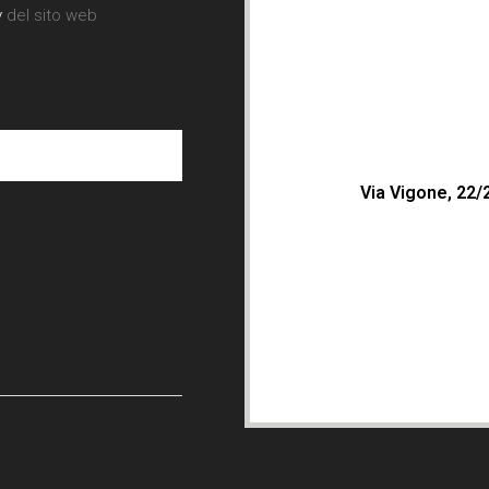
y
del sito web
Via Vigone, 22/